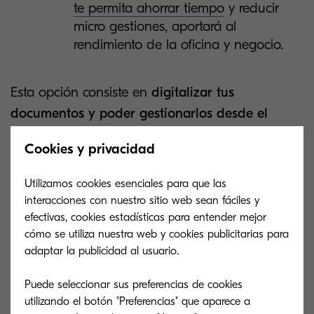
te permita ahorrar tiempo
y reducir
micro gestiones, aportará al
rendimiento de la oficina y negocio.
Esta opción consiste en
digitalizar tus
documentos y poder gestionarlos desde el
dispositivo tecnológico que quieras
, donde no
Cookies y privacidad
solo tendrás el control total de la información,
también podrás regular su uso. Una vez que
Utilizamos cookies esenciales para que las
tienes la información en línea, las gestiones
interacciones con nuestro sitio web sean fáciles y
internas serán más fluidas y el tiempo de los
efectivas, cookies estadísticas para entender mejor
cómo se utiliza nuestra web y cookies publicitarias para
colaboradores se optimizará.
adaptar la publicidad al usuario.
Puede seleccionar sus preferencias de cookies
utilizando el botón "Preferencias" que aparece a