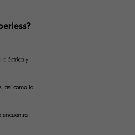
perless?
 eléctrica y
s, así como la
e encuentra