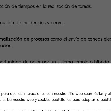
ción de tiempos en la realización de tareas.
nución de incidencias y errores.
matización de procesos
como el envío de correos elec
ración.
ortunidad de optar por un sistema remoto o híbrido d
icios de estos.
orar en el
cuidado del medio ambiente
con la redu
ella de carbono.
 para que las interacciones con nuestro sitio web sean fáciles y efe
tiliza nuestra web y cookies publicitarias para adaptar la publici
peración de la
inversión para digitalizar
, gracias al a