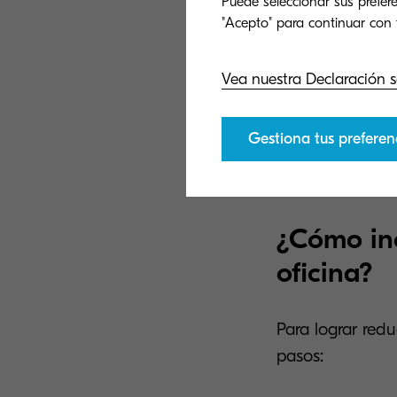
Puede seleccionar sus prefere
eficie
Mayo
Vea nuestra Declaración s
de qu
Gestiona tus preferen
¿Cómo inc
oficina?
Para lograr red
pasos: