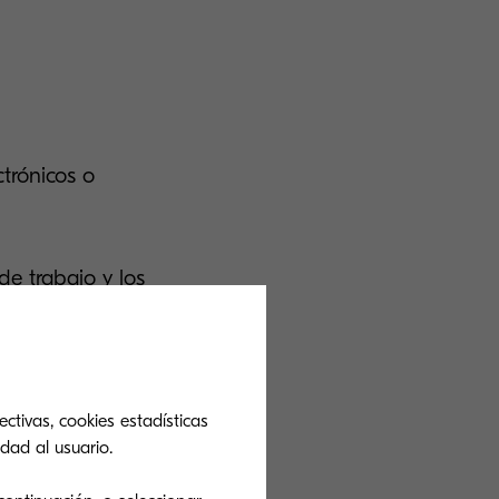
trónicos o
e trabajo y los
cción de
ctivas, cookies estadísticas
dad al usuario.
umento de la