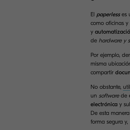
El
paperless
es 
como oficinas y 
y
automatizació
de
hardware y s
Por ejemplo, den
misma ubicación 
compartir
docum
No obstante,
ut
un
software
de e
electrónica
y su
De esta manera 
forma segura y,