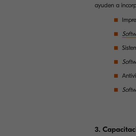
ayuden a incorp
Impre
Soft
Sist
Softw
Antiv
Softw
3. Capacitac