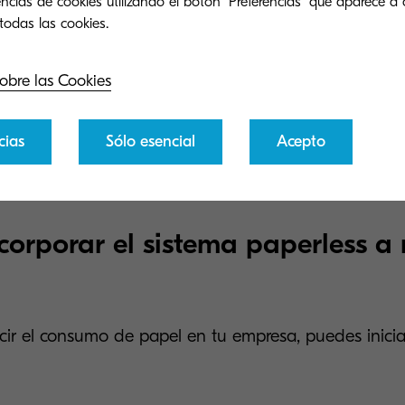
ncias de cookies utilizando el botón "Preferencias" que aparece a 
ncia.
r seguridad para
acceder a los documentos
, ya que 
obre las Cookies
ién los hace, la ubicación y poder delimitarlo.
cias
Sólo esencial
Acepto
orporar el sistema paperless a 
ucir el consumo de papel en tu empresa, puedes inicia