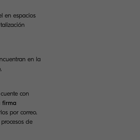
l en espacios
talización
encuentran en la
,
 cuente con
a
firma
os por correo.
n procesos de