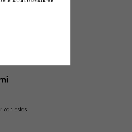
continuación, o seleccionar
se tiene control
mi
r con estos