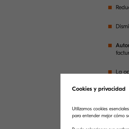
Reduc
Dismi
Auto
factu
La op
benef
Cookies y privacidad
Colab
su hu
Utilizamos cookies esenciales
para entender mejor cómo se u
Recu