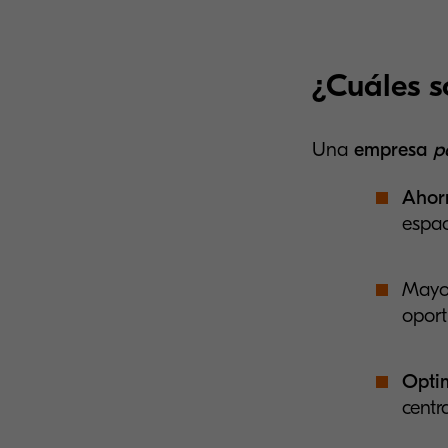
¿Cuáles s
Una
empresa
pa
Ahor
espac
Mayor
oport
Opti
centr