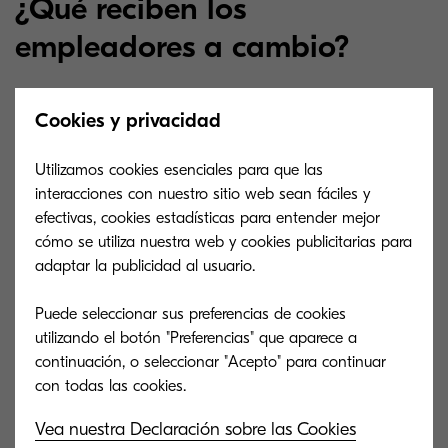
¿Qué reciben los
empleadores a cambio?
Se suele hablar largo y tendido de las
Cookies y privacidad
consecuencias que tiene el trabajo remoto sobre
el empleado, pero este modelo de productividad
Utilizamos cookies esenciales para que las
interacciones con nuestro sitio web sean fáciles y
no es unidireccional.
La empresa también se
efectivas, cookies estadísticas para entender mejor
puede beneficiar de tener a su equipo
cómo se utiliza nuestra web y cookies publicitarias para
operando desde casa.
¿Cómo? En tanto que,
adaptar la publicidad al usuario.
además de obtener eficiencia, también puede
Puede seleccionar sus preferencias de cookies
lograr ser más rentable. El espacio físico pasa a
utilizando el botón "Preferencias" que aparece a
ser más irrelevante, y por tanto la organización
continuación, o seleccionar "Acepto" para continuar
puede optar por oficinas más pequeñas y
menores costos operativos.
Vea nuestra Declaración sobre las Cookies