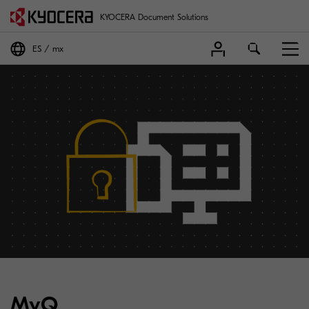
KYOCERA Document Solutions
ES
mx
MyQ