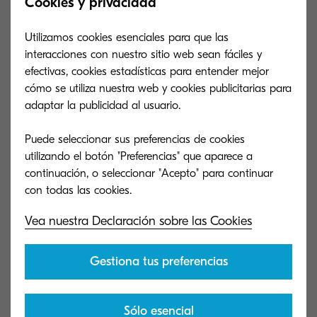
Cookies y privacidad
Utilizamos cookies esenciales para que las
Contabilidad e informes
01
interacciones con nuestro sitio web sean fáciles y
Tus informes con análisis del consumo de la
efectivas, cookies estadísticas para entender mejor
impresión identifican las áreas potenciales para el
cómo se utiliza nuestra web y cookies publicitarias para
ajuste de costos.
adaptar la publicidad al usuario.
Puede seleccionar sus preferencias de cookies
utilizando el botón "Preferencias" que aparece a
Autenticación
02
continuación, o seleccionar "Acepto" para continuar
Tus documentos de valor se mantendrán seguros
con la tarjeta de identificación y el PIN.
Vea nuestra Declaración sobre las Cookies
Gestiona tus preferencias
Liberación segura de trabajos
03
Imprime tus trabajos cuando quieras y desde
cualquier dispositivo, sabiendo que siempre eres tú
Sólo esencial