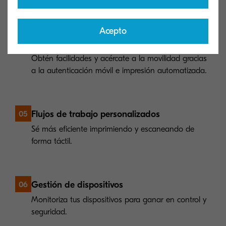
el primero en verlos.
Acepto
Impresión móvil
04
Obtén facilidades y acércate a la movilidad gracias
a la autenticación móvil e impresión automatizada.
Flujos de trabajo personalizados
05
Sé más eficiente imprimiendo y escaneando de
forma táctil.
Gestión de dispositivos
06
Monitoriza tus dispositivos para ganar en control y
seguridad.