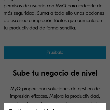
permisos de usuario con MyQ para rodearte de
más seguridad. Suma a todo ello unas opciones
de escaneo e impresión táciles que aumentarán
tu productividad de forma sencilla.
¡Pruébalo!
Sube tu negocio de nivel
MyQ proporciona soluciones de gestión de
impresión eficaces. Mejora la productividad,
reduce los costos y aumenta la seguridad.