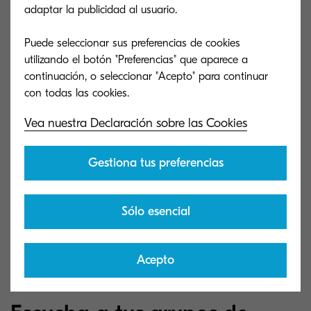
trabajo inteligentes
adaptar la publicidad al usuario.
Puede seleccionar sus preferencias de cookies
Crea un espacio de trabajo híbrido
utilizando el botón "Preferencias" que aparece a
productivo, seguro y resistente
continuación, o seleccionar "Acepto" para continuar
Vea nuestra Declaración sobre las Cookies
Pasos para asegurar tu espacio de
Cómo formar 
Gestiona tus preferencias
trabajo híbrido
ser híbridos
Los espacios de trabajo híbridos están
Todo comienza p
Sólo esencial
expuestos a muchos riesgos. Elimínalos
Conciencia a tu
siguiendo estas medidas.
importancia de 
Acepto