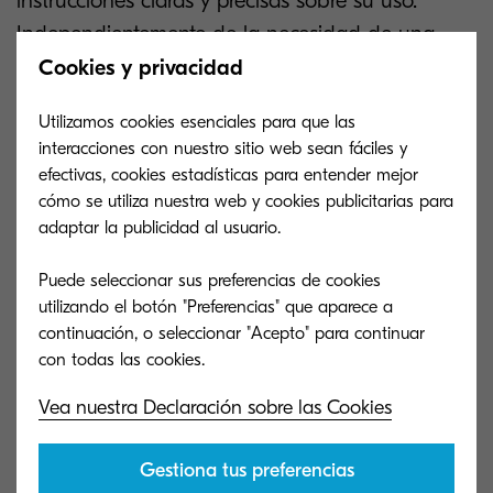
instrucciones claras y precisas sobre su uso.
Independientemente de la necesidad de una
experiencia sencilla, intuitiva
y libre de
Cookies y privacidad
dificultades, resulta indispensable contar con
Utilizamos cookies esenciales para que las
ayuda adicional para resolver problemas o
interacciones con nuestro sitio web sean fáciles y
simplemente conocer con mayor detalle el uso
efectivas, cookies estadísticas para entender mejor
adecuado.
cómo se utiliza nuestra web y cookies publicitarias para
adaptar la publicidad al usuario.
Puede seleccionar sus preferencias de cookies
utilizando el botón "Preferencias" que aparece a
continuación, o seleccionar "Acepto" para continuar
Vea nuestra Declaración sobre las Cookies
Gestiona tus preferencias