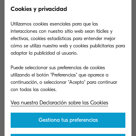
Cookies y privacidad
Responsabilidad Social Corporativa
Utilizamos cookies esenciales para que las
interacciones con nuestro sitio web sean fáciles y
En el siglo XXI, ningún negocio puede vivir ajeno
efectivas, cookies estadísticas para entender mejor
a la
lucha contra el cambio climático
y el
cómo se utiliza nuestra web y cookies publicitarias para
cuidado del medioambiente. Los planes de
adaptar la publicidad al usuario.
impresión son una vía importante de ahorrar
Puede seleccionar sus preferencias de cookies
papel, tinta y recursos, lo que indudablemente
utilizando el botón "Preferencias" que aparece a
redundará positivamente en la naturaleza.
continuación, o seleccionar "Acepto" para continuar
Al tener una empresa que se ocupa de todo, no
se secarán cartuchos
ni se desperdiciará papel
,
Vea nuestra Declaración sobre las Cookies
sino que la empresa siempre tendrá a su
disposición la capacidad de impresión que
Gestiona tus preferencias
necesita. Ni más ni menos. Esto reduce el