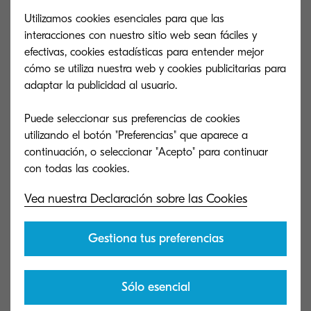
a los puntos de acceso. El antivirus siempre debe
Utilizamos cookies esenciales para que las
estar actualizado a su última versión. Como bien
interacciones con nuestro sitio web sean fáciles y
señala
Norton Security
, "comprando un antivirus
efectivas, cookies estadísticas para entender mejor
no se pueden prevenir todos los ataques, pero
cómo se utiliza nuestra web y cookies publicitarias para
adaptar la publicidad al usuario.
sigue siendo muy útil para evitar la invasión del
equipo". Es cierto que no todas las ofensas
Puede seleccionar sus preferencias de cookies
conducen a la pérdida de información
utilizando el botón "Preferencias" que aparece a
confidencial, pero todas ellas sí explotan lo que
continuación, o seleccionar "Acepto" para continuar
se conoce como "vulnerabilidades". "Incluso la
más básica funciona así", explican. "Envían una
Vea nuestra Declaración sobre las Cookies
señal a otros hackers para indicar que la puerta
está abierta. Esto se puede llegar a traducir en
Gestiona tus preferencias
ciberataques mucho peores".
Sólo esencial
Amenazas externas:
al trabajar desde casa se