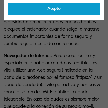
tiende a compartir el espacio de trabajo con
amigos, familiares e incluso visitantes. Esto no es
Acepto
un problema por si mismo, pero reafirma la
necesidad de mantener unos buenos hábitos:
bloquee el ordenador cuando salga, almacene
documentos importantes de forma segura y
cambie regularmente de contraseñas.
Navegador de Internet:
Para operar online, y
especialmente trabajar con datos sensibles, es
vital utilizar una web segura (indicado en la
barra de direcciones por el famoso "https:// y un
icono de candado). Evite por activa y por pasiva
conectarse a redes Wi-Fi públicas cuando
teletrabaje. En caso de dudas es siempre mejor
que acude a la conexión de su propio móvil.