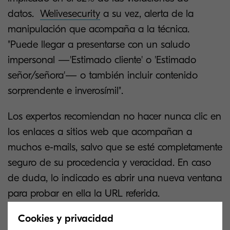
datos.
Welivesecurity
a su vez, alerta de la
manipulación que acompaña a la técnica.
"Puede llegar a presentarse con un saludo
impersonal —'Estimado cliente' o 'Estimado
señor/señora'— o también incluir contenido
sorprendente e inverosímil".
Los expertos recomiendan no hacer nunca clic en
los enlaces a sitios web que acompañan a
muchos e-mails, salvo que se esté completamente
seguro de su procedencia y veracidad. En caso
de duda, lo indicado es abrir una nueva ventana
para probar en ella la URL referida.
Cookies y privacidad
Antivirus:
el otro área de la ciberseguridad junto