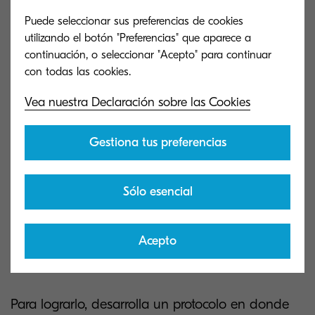
Puede seleccionar sus preferencias de cookies
¿Cómo protegerse contra las
utilizando el botón "Preferencias" que aparece a
continuación, o seleccionar "Acepto" para continuar
amenazas a la
ciberseguridad?
Vea nuestra Declaración sobre las Cookies
Si bien todas las empresas están propensas a
Gestiona tus preferencias
diferentes tipos de
amenazas cibernéticas
,
puedes proteger tu negocio e información valiosa
Sólo esencial
tomando en cuenta las siguientes prácticas:
Capacita a tu personal en materia de
Acepto
ciberseguridad
Para lograrlo, desarrolla un protocolo en donde