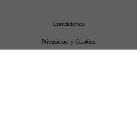
Contáctanos
Privacidad y Cookies
Solicitud de acceso a Datos Personales
Condiciones de uso
Administra tus cookies
Prensa
Lista de países