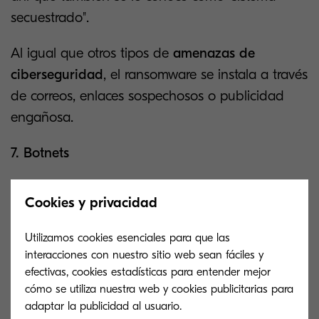
secuestrado".
Al igual que otros tipos de
amenazas de
ciberseguridad
, el ransomware se instala a través
de correos, enlaces sospechosos o publicidad
engañosa.
7. Botnets
Las redes de robots consisten en infectar una
Cookies y privacidad
serie de ordenadores para que trabajen de
forma coordinada con fines maliciosos y extraer
Utilizamos cookies esenciales para que las
información de otros dispositivos. Lo más grave
interacciones con nuestro sitio web sean fáciles y
de esta situación es que los usuarios continúan
efectivas, cookies estadísticas para entender mejor
cómo se utiliza nuestra web y cookies publicitarias para
usándolos sin saber que se encuentran
adaptar la publicidad al usuario.
comprometidos.