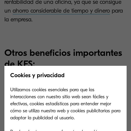
rentabilidad de una oficina, ya que se consigue
un
ahorro considerable de tiempo y dinero
para
la empresa.
Otros beneficios importantes
de KFS:
Cookies y privacidad
No se requiere de inversión en
infraestructura de software ni de red.
Utilizamos cookies esenciales para que las
interacciones con nuestro sitio web sean fáciles y
Es fácil de usar, se hace desde
efectivas, cookies estadísticas para entender mejor
cualquier computadora o teléfono
cómo se utiliza nuestra web y cookies publicitarias para
inteligente.
adaptar la publicidad al usuario.