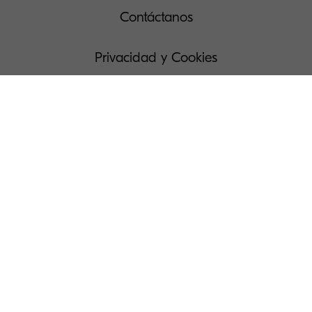
Contáctanos
Privacidad y Cookies
Solicitud de acceso a Datos Personales
Condiciones de uso
Administra tus cookies
Prensa
Lista de países