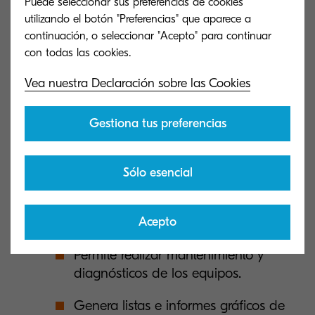
Utiliza protocolos y políticas de
Puede seleccionar sus preferencias de cookies
seguridad sofisticadas.
utilizando el botón "Preferencias" que aparece a
continuación, o seleccionar "Acepto" para continuar
Permitir una resolución rápida de
problemas.
Vea nuestra Declaración sobre las Cookies
Maximiza el periodo de servicio del
dispositivo.
Gestiona tus preferencias
Se reducen las interrupciones del flujo
de trabajo
.
Sólo esencial
Muestra el estado de los dispositivos
en tiempo real.
Acepto
Permite realizar mantenimiento y
diagnósticos de los equipos.
Genera listas e informes gráficos de