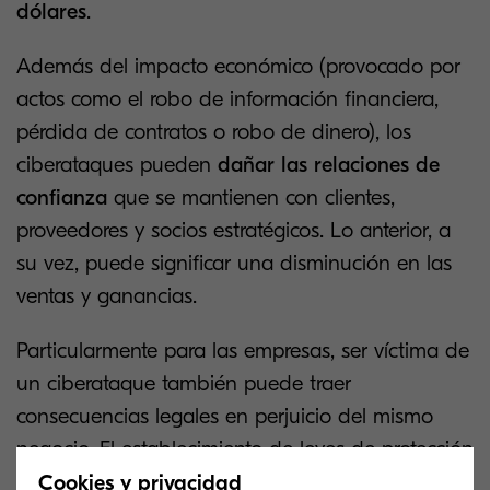
dólares
.
Además del impacto económico (provocado por
actos como el robo de información financiera,
pérdida de contratos o robo de dinero), los
ciberataques pueden
dañar las relaciones de
confianza
que se mantienen con clientes,
proveedores y socios estratégicos. Lo anterior, a
su vez, puede significar una disminución en las
ventas y ganancias.
Particularmente para las empresas, ser víctima de
un ciberataque también puede traer
consecuencias legales en perjuicio del mismo
negocio. El establecimiento de leyes de protección
de datos por parte de distintos países ha llevado
Cookies y privacidad