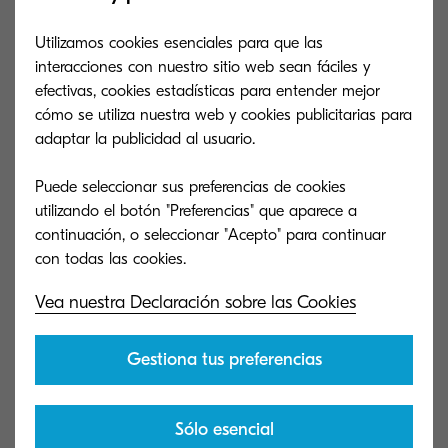
a las empresas a invertir más en el buen manejo,
Utilizamos cookies esenciales para que las
uso y resguardo de la información. Si dichos
interacciones con nuestro sitio web sean fáciles y
datos son el objeto de un cibercrimen, la
efectivas, cookies estadísticas para entender mejor
empresa a la cual pertenezcan puede ser
cómo se utiliza nuestra web y cookies publicitarias para
adaptar la publicidad al usuario.
penalizada con
multas económicas u otras
sanciones
.
Puede seleccionar sus preferencias de cookies
utilizando el botón "Preferencias" que aparece a
continuación, o seleccionar "Acepto" para continuar
Vea nuestra Declaración sobre las Cookies
Gestiona tus preferencias
Sólo esencial