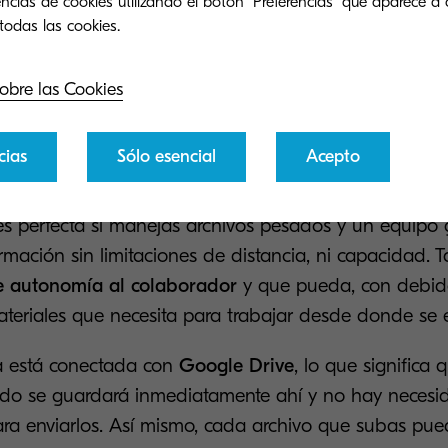
ncias de cookies utilizando el botón "Preferencias" que aparece a 
Cloud Connect
os puede ser un dolor de cabeza, en especial si los c
obre las Cookies
so en archivos. Sin embargo, con esta aplicación podr
n equipo con archivos digitales
, lo que
impactará en l
cias
Sólo esencial
Acepto
zará tus procesos.
 es perfecta si manejas archivos pesados y un equipo
formación sin limitaciones de distancia, ni capacidad.
e autonomía al colaborador
y que pueda, con debid
ateriales que necesita para trabajar desde donde se 
a está conectada con
Google Drive
, lo que significa 
ado se guardará inmediatamente ahí y no hay necesi
a enviarlos. Así mismo, cada archivo que subas pue