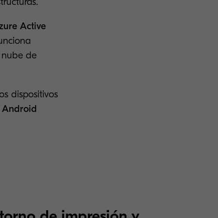
tructuras.
zure Active
funciona
a nube de
os dispositivos
y Android
torno de impresión y