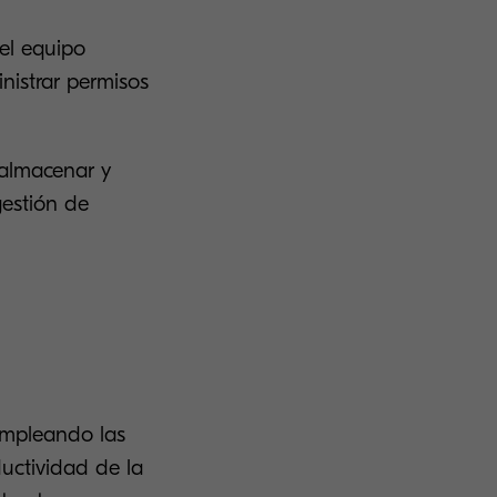
del equipo
nistrar permisos
almacenar y
gestión de
mpleando las
ductividad de la