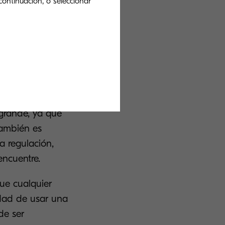
continuación, o seleccionar
orreos tienen
ás usar la nube
a eficiencia de
 grande, ya que
 También es
a regulación,
encuentre.
que cualquier
dad de usar una
de ser