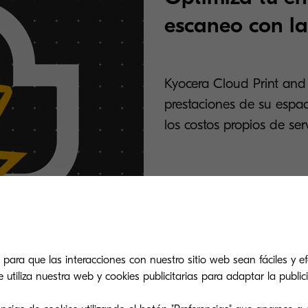
escaneo con l
Kyocera Cloud Print and 
prestaciones de su espac
los costos propios de serv
¡Consíguelo!
 para que las interacciones con nuestro sitio web sean fáciles y efe
tiliza nuestra web y cookies publicitarias para adaptar la publici