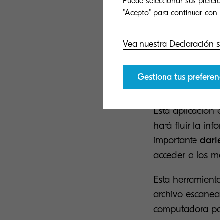
Puede seleccionar sus prefere
Kyocera 
Compartir archiv
Vea nuestra Declaración s
un límite de pe
para
trabajar e
Gestiona tus preferen
tu oficina
y agili
Esta aplicación
hará fluir la in
importante
darl
acceder a los m
Esta herramient
archivo escane
computadora par