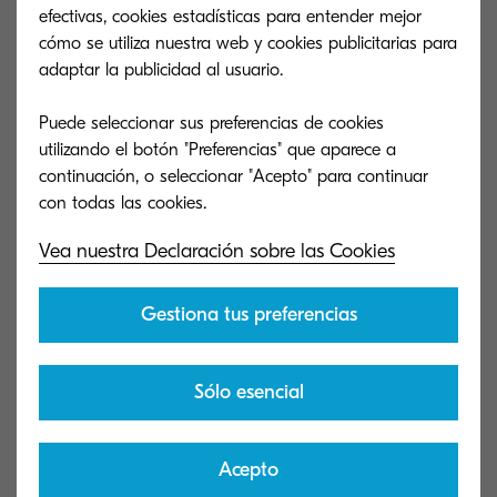
efectivas, cookies estadísticas para entender mejor
sistemas digitales de imágenes de Kyocera y de
cómo se utiliza nuestra web y cookies publicitarias para
otros fabricantes, como por ejemplo:
adaptar la publicidad al usuario.
Registrar y administrar usuarios y
Puede seleccionar sus preferencias de cookies
grupos de dispositivos.
utilizando el botón "Preferencias" que aparece a
continuación, o seleccionar "Acepto" para continuar
Establecer parámetros de
configuración.
Vea nuestra Declaración sobre las Cookies
Comprobar niveles de insumos.
Gestiona tus preferencias
Ver el estado de los dispositivos en
tiempo real.
Sólo esencial
Realizar mantenimiento / diagnósticos
/ resolución de problemas.
Acepto
Reiniciar (reboot) dispositivos,