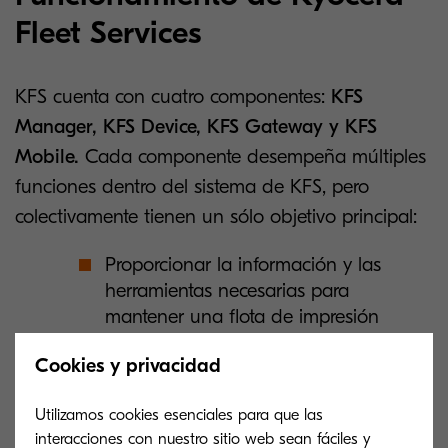
Fleet Services
KFS cuenta con cuatro componentes:
KFS
Manager, KFS Device, KFS Gateway y KFS
Mobile.
Cada componente desempeña múltiples
funciones dentro del sistema de KFS, pero
colectivamente tienen un sólo objetivo principal:
Proporcionar la información y las
herramientas necesarias para
mantener una flota de impresión
funcionando sin inconvenientes.
Cookies y privacidad
Estos componentes permiten a los proveedores
Utilizamos cookies esenciales para que las
de servicios, optimizar el funcionamiento de los
interacciones con nuestro sitio web sean fáciles y