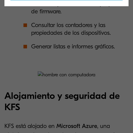
actualizar y administrar los paquetes
de firmware.
Consultar los contadores y las
propiedades de los dispositivos.
Generar listas e informes gráficos.
Alojamiento y seguridad de
KFS
KFS está alojado en
Microsoft Azure
, una