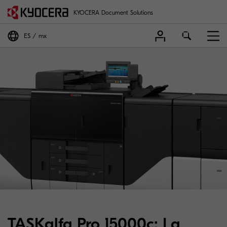
KYOCERA Document Solutions
ES
mx
TASKalfa Pro 15000c: La