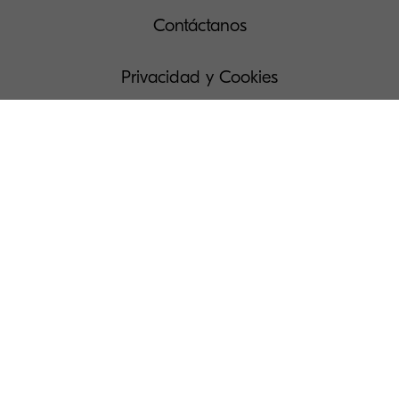
Contáctanos
Privacidad y Cookies
Solicitud de acceso a Datos Personales
Condiciones de uso
Administra tus cookies
Prensa
Lista de países