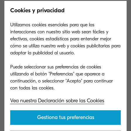
Cookies y privacidad
¡Descárgala ya!
Utilizamos cookies esenciales para que las
interacciones con nuestro sitio web sean fáciles y
efectivas, cookies estadísticas para entender mejor
cómo se utiliza nuestra web y cookies publicitarias para
Gracias a su exclusiva
tinta a base de agua
, las
adaptar la publicidad al usuario.
impresiones de nuestro más reciente dispositivo
Puede seleccionar sus preferencias de cookies
logran una gama más amplia de colores y una
utilizando el botón "Preferencias" que aparece a
mejor reproducción de los mismos.
continuación, o seleccionar "Acepto" para continuar
Adicionalmente, se evitan problemas comunes
como el difuminado y el traspaso de tinta.
Vea nuestra Declaración sobre las Cookies
Debido a que no se trata de una
impresora de
Gestiona tus preferencias
tóner
, esta nueva impresora Kyocera tiene una
mayor exactitud en la impresión de punto. Esto