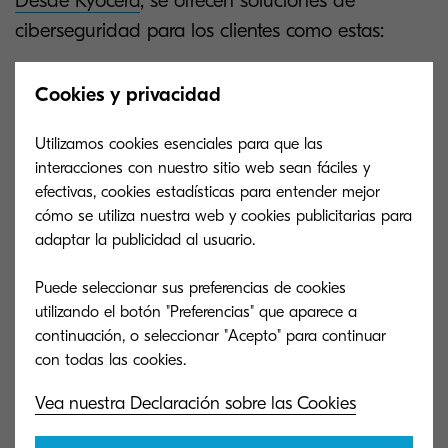
Desde Kyocera
, se ofrecen soluciones de
ciberseguridad para los clientes como estas:
Ayuda con el
diseño de una
Cookies y privacidad
infraestructura
que sirva para proteger
tus datos o los de tu empresa.
Utilizamos cookies esenciales para que las
interacciones con nuestro sitio web sean fáciles y
Seguridad en las instalaciones
efectivas, cookies estadísticas para entender mejor
destinada a proteger al usuario final.
cómo se utiliza nuestra web y cookies publicitarias para
adaptar la publicidad al usuario.
Recuperación de los datos personales
tras un ataque.
Puede seleccionar sus preferencias de cookies
utilizando el botón "Preferencias" que aparece a
Servicio de
mantenimiento del
continuación, o seleccionar "Acepto" para continuar
software
para que permanezca
monitorizado y actualizado para una
mayor protección.
Vea nuestra Declaración sobre las Cookies