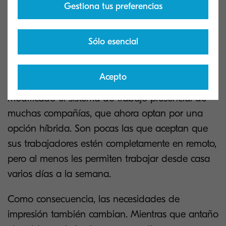
Gestiona tus preferencias
4. Aumento de inversión en
MPS
Sólo esencial
Que las necesidades de las oficinas han
Acepto
cambiado, es un hecho. La pandemia ha
modificado el sistema de trabajo presencial de
muchas compañías, que ahora optan por una
opción híbrida. Son pocas las que aceptan que
sus trabajadores estén completamente en remoto,
pero al menos les permiten trabajar desde casa
varios días a la semana.
Como consecuencia, las necesidades de
impresión también cambian. Mientras que antaño